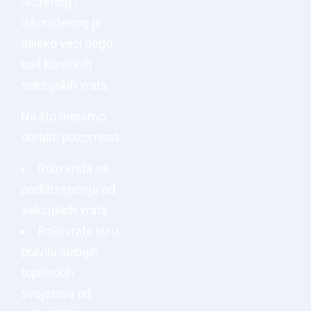
uloženog i
iskorištenog je
daleko veći nego
kod klasičnih
sekcijskih vrata.
Na što moramo
obratiti pozornost:
Rolo vrata se
podižu sporije od
sekcijskih vrata
Rolo vrata su u
pravilu slabijih
toplinskih
svojstava od