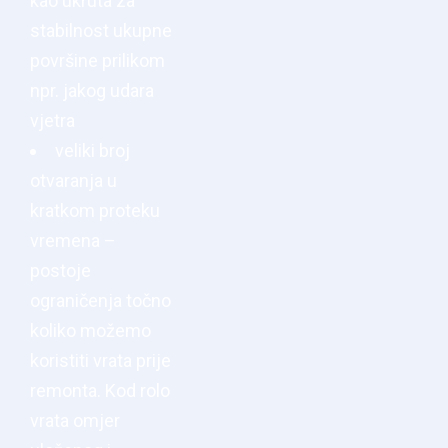
kao ukruta za
stabilnost ukupne
površine prilikom
npr. jakog udara
vjetra
veliki broj
otvaranja u
kratkom proteku
vremena –
postoje
ograničenja točno
koliko možemo
koristiti vrata prije
remonta. Kod rolo
vrata omjer