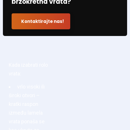
brzokretna vrata?
Kontaktirajte nas!
Kada izabrati rolo
vrata:
vrlo visoki ili
široki otvori –
kratki raspon
između lamela
vrata ponaša se