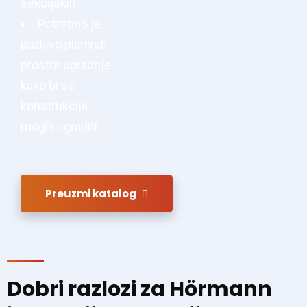
sekcijskih
Potrebno je
pažljivo planirati
prostor ugradnje
kako bi se
konstrukcija
mogla ugraditi
Preuzmi katalog
Dobri razlozi za Hörmann