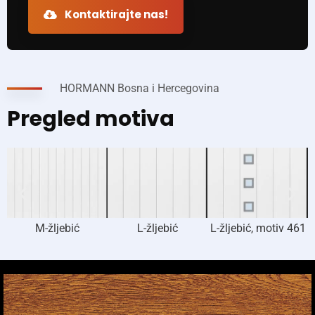
Kontaktirajte nas!
HORMANN Bosna i Hercegovina
Pregled motiva
M-žljebić
L-žljebić
L-žljebić, motiv 461