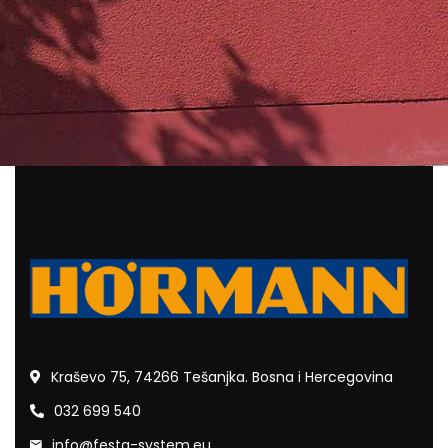
Kraševo 75, 74266 Tešanjka. Bosna i Hercegovina
032 699 540
info@festa-system.eu