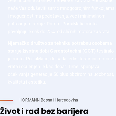
žele udobnije stanovanje. Motor za vrata PortaMatic
neće Vas oduševiti samo mnogobrojnim funkcijama
i mogućnostima podešavanja, već i minimalnom
potrošnjom struje. Pritom, PortaMatic motor
povoljniji je čak do 25% od sličnih motora za vrata.
Njemačko društvo za tehniku potrebnu osobama
starije životne dobi Gerontotechni (GGT)
testiralo
je motor PortaMatic, do sada jedini testirani motor za
vrata i ocijenjen je kao dobar. Time ispunjava
očekivanja generacije 50 plus obzirom na udobnost,
kvalitetu i estetiku.
HORMANN Bosna i Hercegovina
Život i rad bez barijera