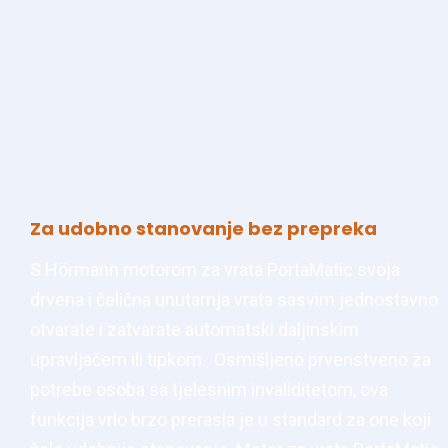
Za udobno stanovanje bez prepreka
S Hörmann motorom za vrata PortaMatic svoja
drvena i čelična unutarnja vrata sasvim jednostavno
otvarate i zatvarate automatski daljinskim
upravljačem ili tipkom. Osmišljeno prvenstveno za
potrebe osoba sa tjelesnim invaliditetom, ova
funkcija vrlo brzo prerasla je u standard za one koji