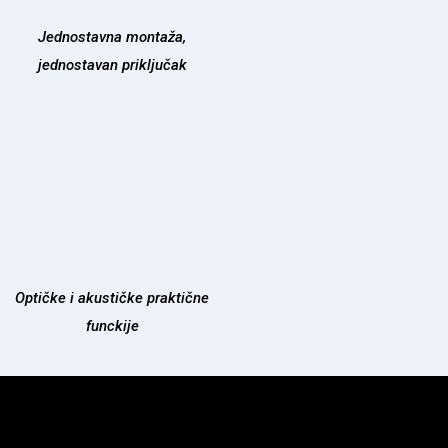
Jednostavna montaža,
jednostavan priključak
Optičke i akustičke praktične
funckije