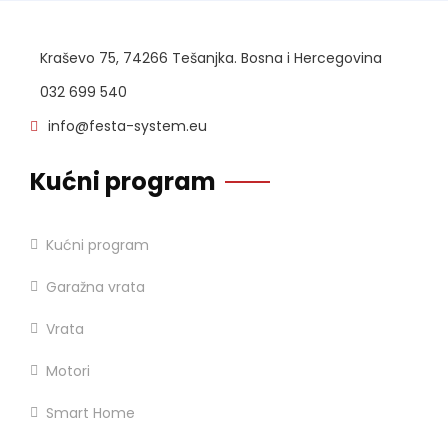
Kraševo 75, 74266 Tešanjka. Bosna i Hercegovina
032 699 540
info@festa-system.eu
Kućni program
Kućni program
Garažna vrata
Vrata
Motori
Smart Home